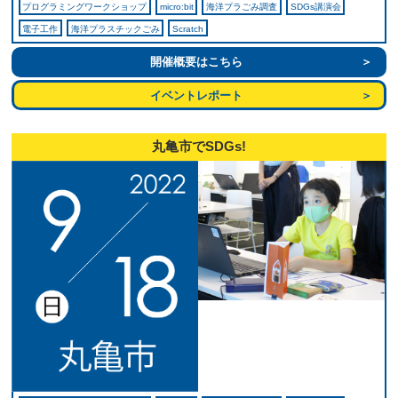
プログラミングワークショップ
micro:bit
海洋プラごみ調査
SDGs講演会
電子工作
海洋プラスチックごみ
Scratch
開催概要はこちら
イベントレポート
丸亀市でSDGs!