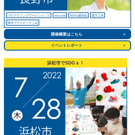
プログラミングワークショップ
micro:bit
SDGs講演会
電子工作
海洋プラスチックごみ
開催概要はこちら
イベントレポート
浜松市でSDGｓ！