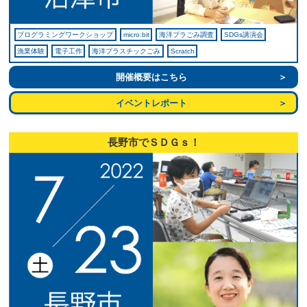
プログラミングワークショップ
micro:bit
海洋プラごみ調査
SDGs講演会
漁業体験
電子工作
海洋プラスチックごみ
Scratch
開催概要はこちら
イベントレポート
長野市でＳＤＧｓ！