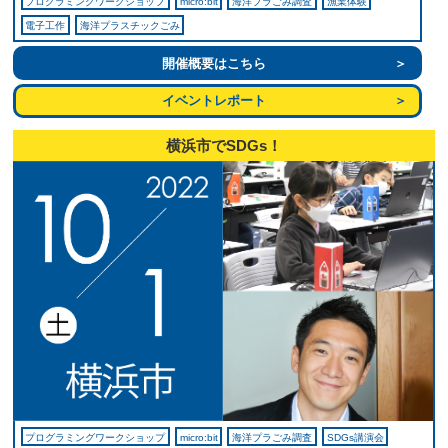
プログラミングワークショップ
micro:bit
海洋プラごみ調査
漁業体験
電子工作
海洋プラスチックごみ
開催概要はこちら
イベントレポート
横浜市でSDGs！
プログラミングワークショップ
micro:bit
海洋プラごみ調査
SDGs講演会