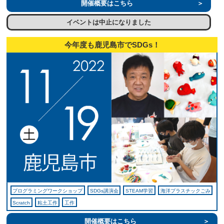
開催概要はこちら
イベントは中止になりました
今年度も鹿児島市でSDGs！
プログラミングワークショップ
SDGs講演会
STEAM学習
海洋プラスチックごみ
Scratch
粘土工作
工作
開催概要はこちら