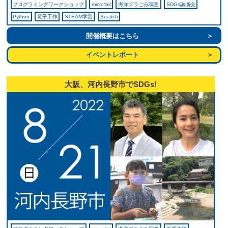
プログラミングワークショップ
micro:bit
海洋プラごみ調査
SDGs講演会
Python
電子工作
STEAM学習
Scratch
開催概要はこちら
イベントレポート
大阪、河内長野市でSDGs!