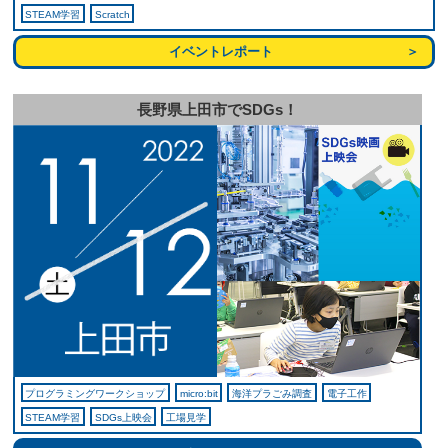
STEAM学習
Scratch
イベントレポート
長野県上田市でSDGs！
プログラミングワークショップ
micro:bit
海洋プラごみ調査
電子工作
STEAM学習
SDGs上映会
工場見学