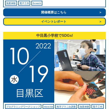
漁業体験
電子工作
Scratch
開催概要はこちら
イベントレポート
中目黒小学校でSDGs!
プログラミングワークショップ
micro:bit
海洋プラごみ調査
漁業体験
電子工作