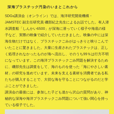
深海プラスチック汚染のいまとこれから
SDGs講演会（オンライン）では、海洋研究開発機構・
JAMSTEC 副主任研究員 磯部紀之先生によるお話でした。有人潜
水調査船「しんかい6500」が深海に潜っていく様子や海底の様
子など、実際の映像で紹介していただきました。映像の中には深
海生物だけではなく、プラスチックごみがはっきりと映りこんで
いたことに驚きました。大量に生産されたプラスチックは、正し
く処理されなかったものが海へ流出し、そのうち99％は行方不明
になっています。この海洋プラスチックごみ問題を解決するため
に、磯部先生は調査をして、海のものを使った「海にやさしい素
材」の研究を進めています。未来を支える素材を消費者である私
たちが購入することで、大切な海を守ることにつながるのだと学
ぶことができました。
講演会の最後には、参加した子ども達から沢山の質問があり、神
秘的な深海や海洋プラスチックごみ問題について強い関心を持っ
ている様子でした。