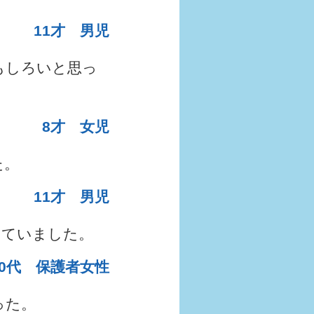
11才 男児
もしろいと思っ
8才 女児
た。
11才 男児
いていました。
40代 保護者女性
った。