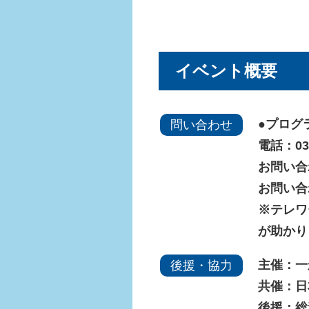
イベント概要
●プログ
問い合わせ
電話：03-
お問い合わ
お問い合
※テレワ
が助かり
主催：一
後援・協力
共催：日
後援：総