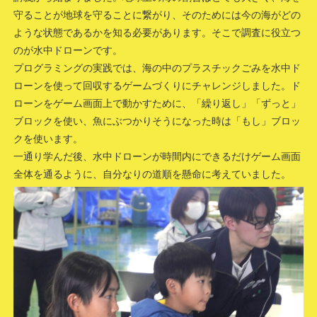
守ることが地球を守ることに繋がり、そのためには今の海がどの
ような状態であるかを知る必要があります。そこで調査に役立つ
のが水中ドローンです。
プログラミングの実践では、海の中のプラスチックごみを水中ド
ローンを使って回収するゲームづくりにチャレンジしました。ド
ローンをゲーム画面上で動かすために、「繰り返し」「ずっと」
ブロックを使い、魚にぶつかりそうになった時は「もし」ブロッ
クを使います。
一通り学んだ後、水中ドローンが時間内にできるだけゲーム画面
全体を通るように、自分なりの道順を懸命に考えていました。