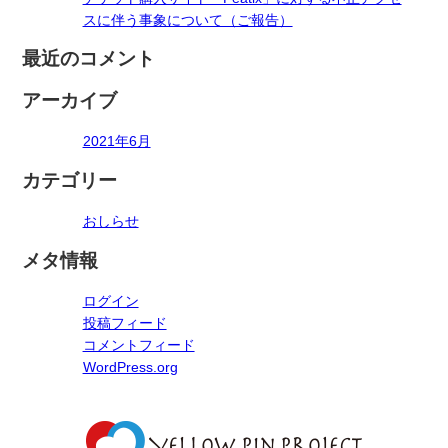
シ
スに伴う事象について（ご報告）
ョ
最近のコメント
ン
アーカイブ
2021年6月
カテゴリー
おしらせ
メタ情報
ログイン
投稿フィード
コメントフィード
WordPress.org