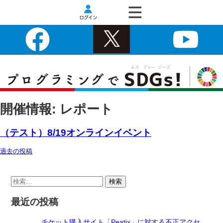
開催情報:
レポート
（テスト）8/19オンラインイベント
過去の投稿
投
稿
ナ
検
索:
ビ
最近の投稿
ゲ
ー
チケット購入サイト「Peatix」に対する不正アクセ