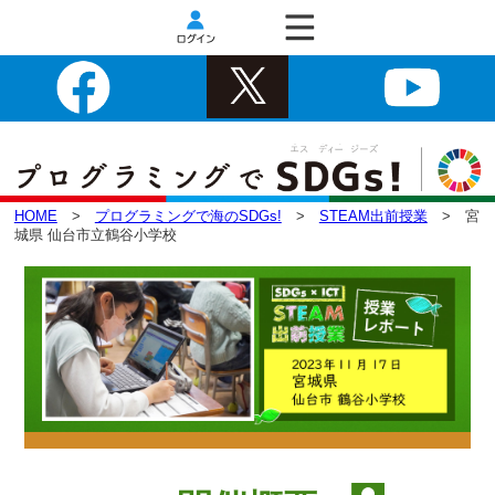
HOME
>
プログラミングで海のSDGs!
>
STEAM出前授業
> 宮
城県 仙台市立鶴谷小学校