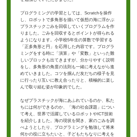
プログラミングの学習としては、Scratchを操作
し、ロボットで多角形を描いて仮想の海に浮かぶ
プラスチックごみを回収していくプログラムを作
りました。ごみを回収するとポイントが得られる
ようになります。小学校5年生の算数で学習する
「正多角形と円」を応用した内容です。プログラ
ミングをする時に「演算」や「変数」といった難
しいブロックも出てきますが、分かりやすく説明
をし、多角形の角度の法則も一緒に考えながら進
めていきました。コツを掴んだ友だちの様子を見
に行ったり互いに教え合ったりと、積極的に楽し
んで取り組む姿が印象的でした。
なぜプラスチックが海にあふれているのか、私た
ちには何ができるのか、「海の社会課題」につい
て考え、世界で活躍しているロボットやICT技術
を紹介しました。海の現状を聞き、家のごみを調
べようとしたり、プログラミングを勉強して将来
何かの役に立ちたいと、子どもたちなりに考えを