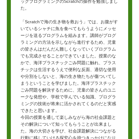
ックプログラミングのScratchの操作を勉強しまし
た。
「Scratchで海の生き物を救おう」では、お腹がす
いているシャチに魚を食べてもらうようにメッセ
ージを送るプログラムを組みます。講師がプログ
ラミングの方法を示しながら進行するため、児童
の皆さんはだんだん難しくなっていくプログラム
でも完成させることができていました。授業のな
かで、海洋プラスチックごみ問題に触れ、プラス
チックは生活するうえで便利な反面、適切な使用
や分別をしないと、海の生き物たちが傷ついてし
まうということを学びました。海洋プラスチック
ごみ問題を解決するために、児童の皆さんのユニ
ークな発想や、学校で学んでいる知識、プログラ
ミングの技術が将来に活かされてくるのだと実感
できたと思います。
今回の授業を通して楽しみながら海の社会課題と
その解決について知ってもらうことが出来まし
た。海の大切さを学び、社会課題解決につながる
行動に移していける探究心を持つきっかけになり