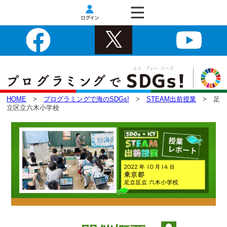
HOME
>
プログラミングで海のSDGs!
>
STEAM出前授業
> 足
立区立六木小学校